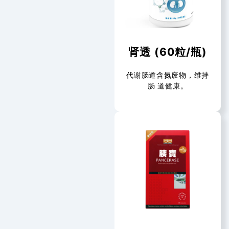
肾透 (60粒/瓶)
代谢肠道含氮废物，维持
肠 道健康。