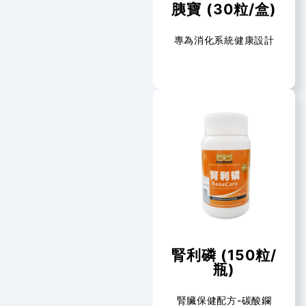
胰寶 (30粒/盒)
專為消化系統健康設計
腎利磷 (150粒/
瓶)
腎臟保健配方-碳酸鑭