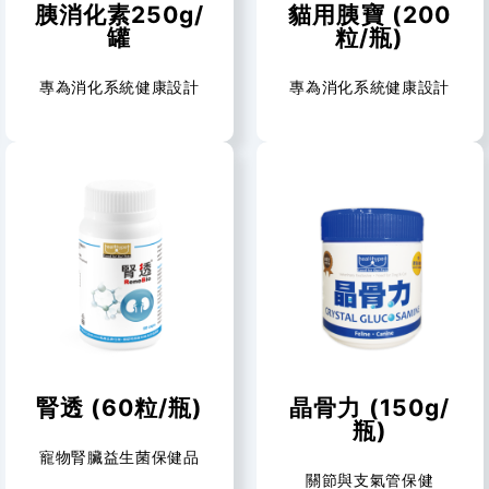
胰消化素250g/
貓用胰寶 (200
罐
粒/瓶)
專為消化系統健康設計
專為消化系統健康設計
腎透 (60粒/瓶)
晶骨力 (150g/
瓶)
寵物腎臟益生菌保健品
關節與支氣管保健