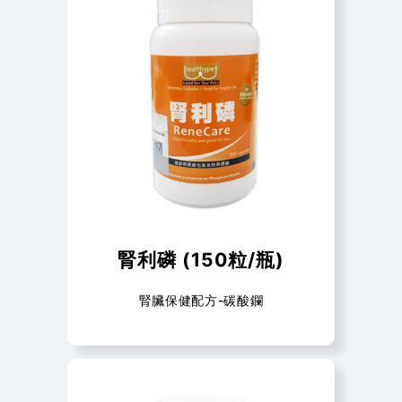
腎利磷 (150粒/瓶)
腎臟保健配方-碳酸鑭