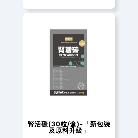
腎活碳(30粒/盒)-「新包裝
及原料升級」