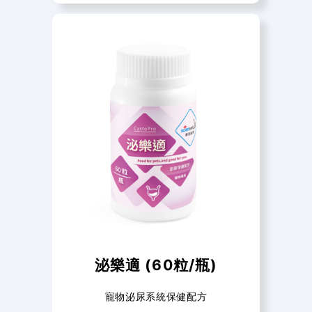
泌樂適 (60粒/瓶)
寵物泌尿系統保健配方