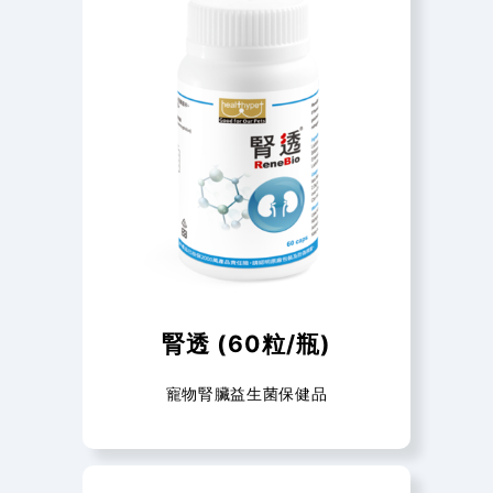
腎透 (60粒/瓶)
寵物腎臟益生菌保健品