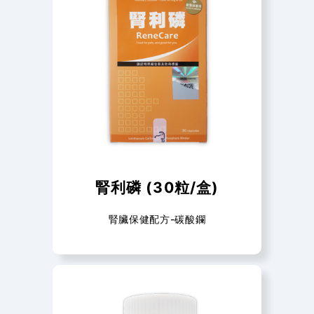
腎利磷 (30粒/盒)
腎臟保健配方-碳酸鑭