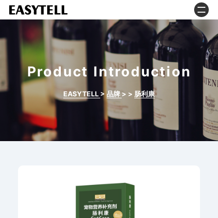
Product Introduction
EASYTELL
>
品牌
>
>
肠利康