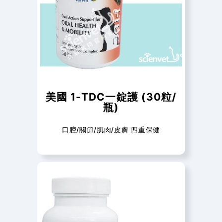
美國 1-TDC一錠護 (30粒/
瓶)
口腔/關節/肌肉/皮膚 四重保健