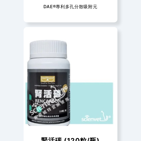
DAE®專利多孔分散吸附元
腎活碳 (120粒/瓶)