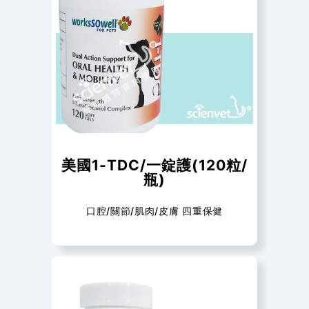
美國1-TDC/一錠護(120粒/
瓶)
口腔/關節/肌肉/皮膚 四重保健