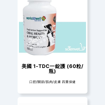
美國 1-TDC一錠護 (60粒/
瓶)
口腔/關節/肌肉/皮膚 四重保健