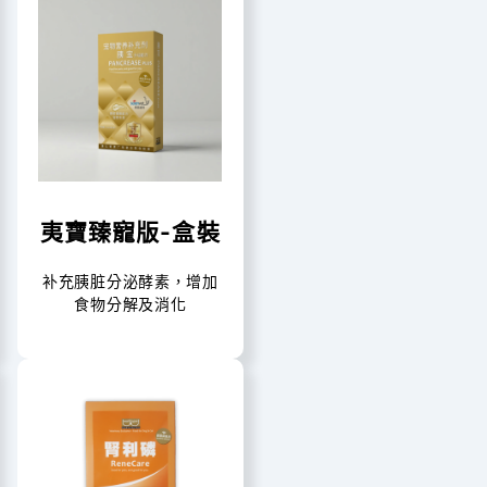
夷寶臻寵版-盒裝
补充胰脏分泌酵素，增加
食物分解及消化