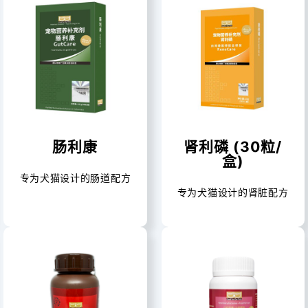
肠利康
肾利磷 (30粒/
盒)
专为犬猫设计的肠道配方
专为犬猫设计的肾脏配方