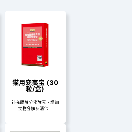
猫用宠夷宝 (30
粒/盒)
补充胰脏分泌酵素，增加
食物分解及消化。