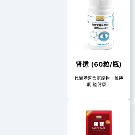
肾透 (60粒/瓶)
代谢肠道含氮废物，维持
肠 道健康。