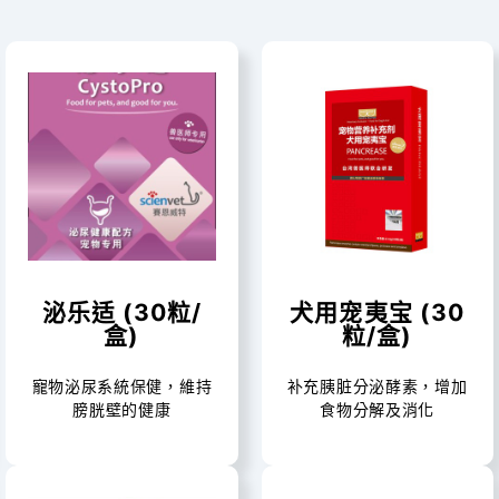
泌乐适 (30粒/
犬用宠夷宝 (30
盒)
粒/盒)
寵物泌尿系統保健，維持
补充胰脏分泌酵素，增加
膀胱壁的健康
食物分解及消化