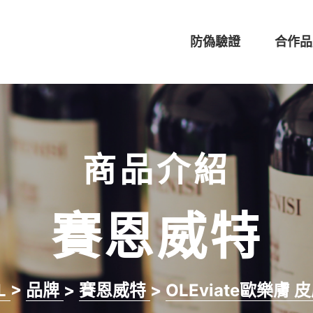
防偽驗證
合作品
商品介紹
賽恩威特
L
>
品牌
>
賽恩威特
>
OLEviate歐樂膚