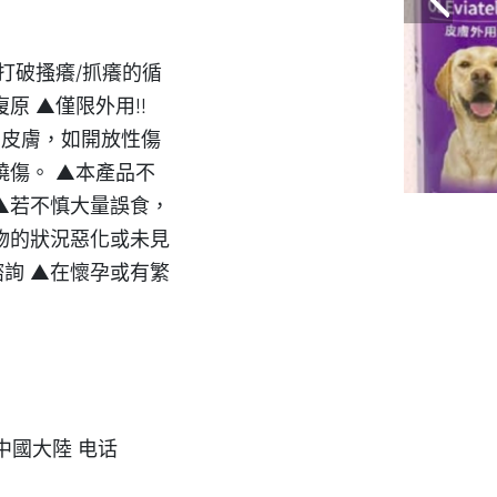
打破搔癢/抓癢的循
原 ▲僅限外用!!
的皮膚，如開放性傷
燒傷。 ▲本產品不
▲若不慎大量誤食，
物的狀況惡化或未見
詢 ▲在懷孕或有繁
/ 中國大陸 电话