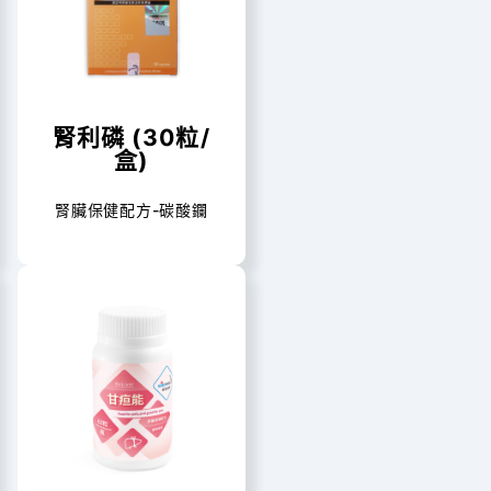
腎利磷 (30粒/
盒)
腎臟保健配方-碳酸鑭