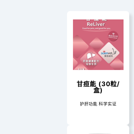
甘疸能 (30粒/
盒)
护肝功能 科学实证