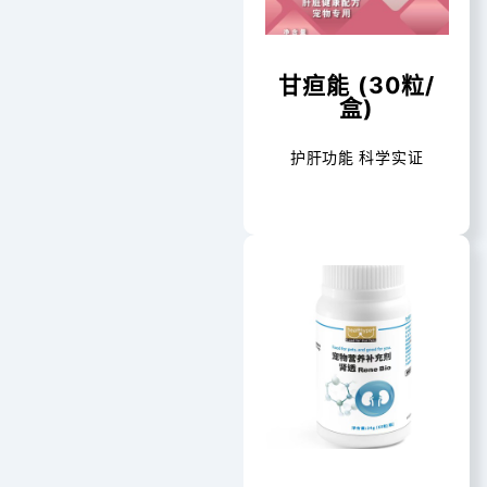
甘疸能 (30粒/
盒)
护肝功能 科学实证