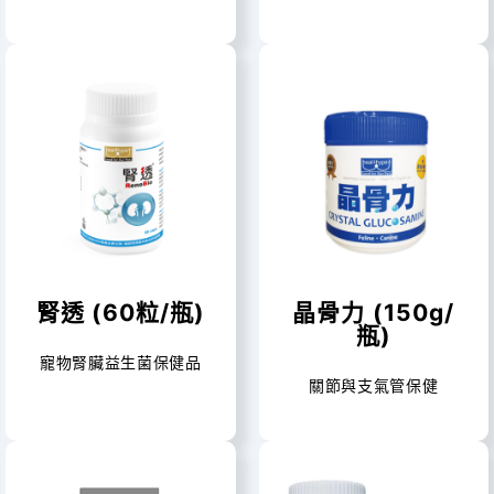
腎透 (60粒/瓶)
晶骨力 (150g/
瓶)
寵物腎臟益生菌保健品
關節與支氣管保健