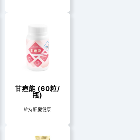
甘疸能 (60粒/
瓶)
維持肝臟健康