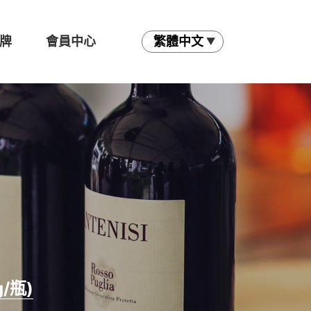
牌
會員中心
g/瓶)