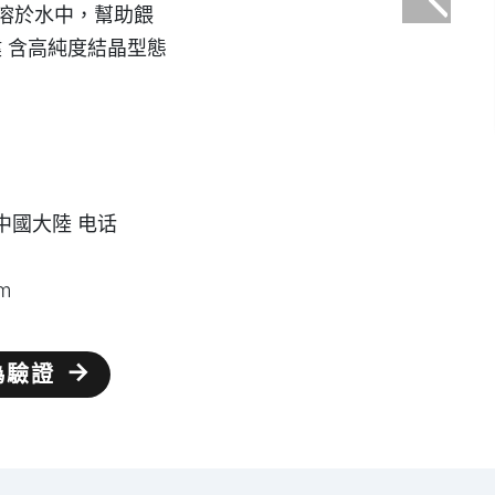
溶於水中，幫助餵
健 含高純度結晶型態
。
/ 中國大陸 电话
om
偽驗證