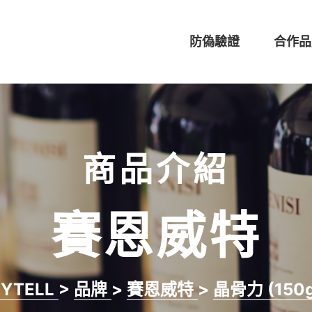
防偽驗證
合作品
商品介紹
賽恩威特
SYTELL
>
品牌
>
賽恩威特
>
晶骨力 (150