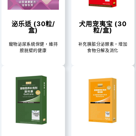
泌乐适 (30粒/
犬用宠夷宝 (30
盒)
粒/盒)
寵物泌尿系統保健，維持
补充胰脏分泌酵素，增加
膀胱壁的健康
食物分解及消化