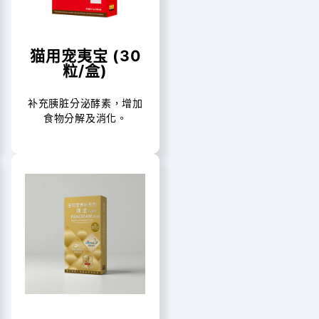
猫用宠夷宝 (30
粒/盒)
补充胰脏分泌酵素，增加
食物分解及消化。