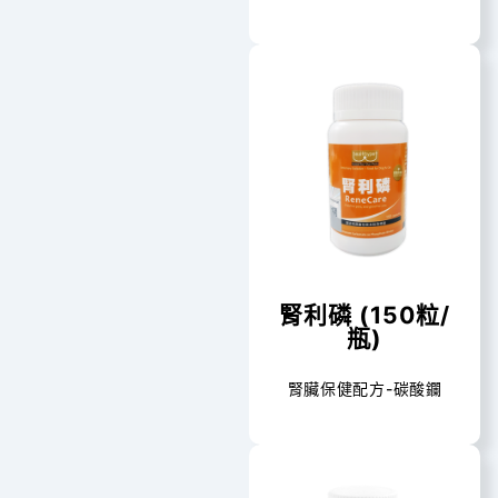
腎利磷 (150粒/
瓶)
腎臟保健配方-碳酸鑭