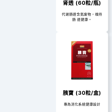
肾透 (60粒/瓶)
代谢肠道含氮废物，维持
肠 道健康。
胰寶 (30粒/盒)
專為消化系統健康設計