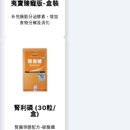
夷寶臻寵版-盒裝
补充胰脏分泌酵素，增加
食物分解及消化
腎利磷 (30粒/
盒)
腎臟保健配方-碳酸鑭