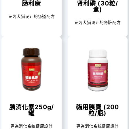
肠利康
肾利磷 (30粒/
盒)
专为犬猫设计的肠道配方
专为犬猫设计的肾脏配方
胰消化素250g/
貓用胰寶 (200
罐
粒/瓶)
專為消化系統健康設計
專為消化系統健康設計